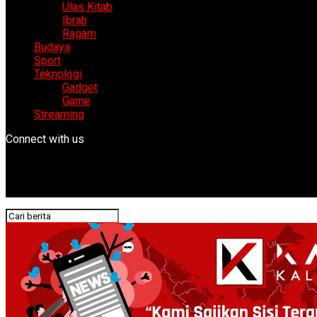
Ulas Kitab
Ibrah
Ragam
Budaya
Sport
Teknologi
Gadget
Game
Streaming
Connect with us