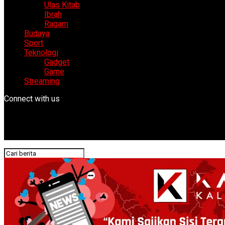
Ulas Kitab
Ibrah
Ragam
Budaya
Sport
Teknologi
Gadget
Game
Streaming
Connect with us