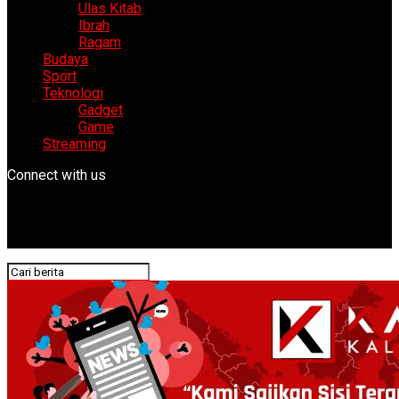
Ulas Kitab
Ibrah
Ragam
Budaya
Sport
Teknologi
Gadget
Game
Streaming
Connect with us