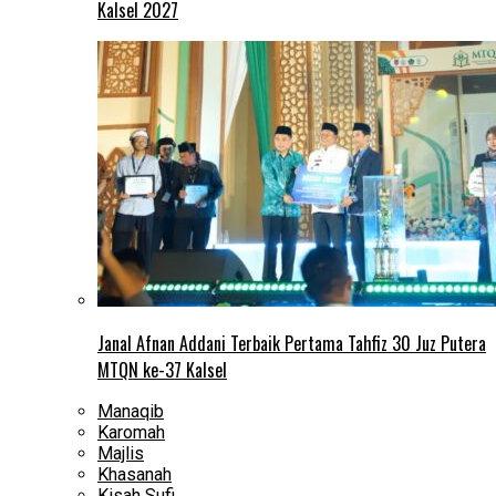
Kalsel 2027
Janal Afnan Addani Terbaik Pertama Tahfiz 30 Juz Putera
MTQN ke-37 Kalsel
Manaqib
Karomah
Majlis
Khasanah
Kisah Sufi