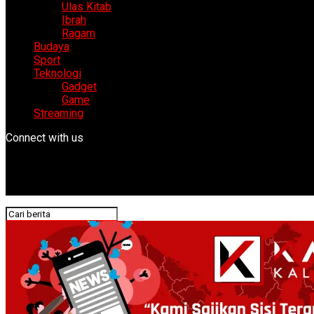
Ulas Kitab
Ibrah
Ragam
Budaya
Sport
Teknologi
Gadget
Game
Streaming
Connect with us