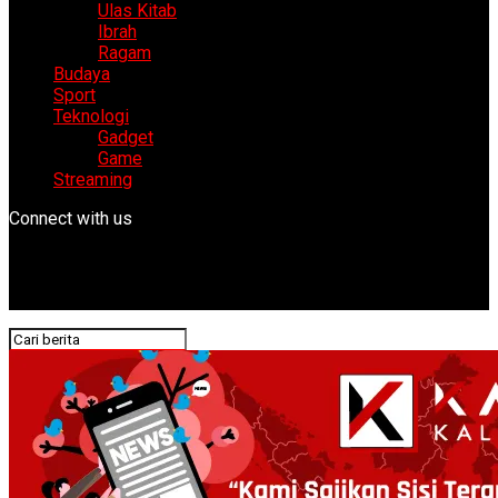
Ulas Kitab
Ibrah
Ragam
Budaya
Sport
Teknologi
Gadget
Game
Streaming
Connect with us