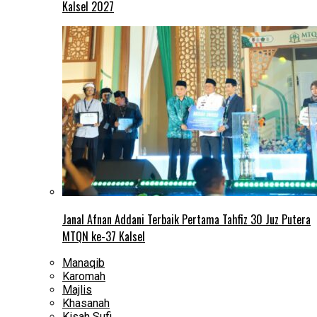
Kalsel 2027
Janal Afnan Addani Terbaik Pertama Tahfiz 30 Juz Putera
MTQN ke-37 Kalsel
Manaqib
Karomah
Majlis
Khasanah
Kisah Sufi