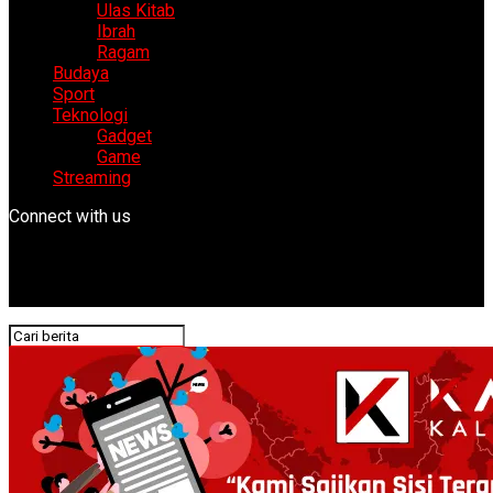
Ulas Kitab
Ibrah
Ragam
Budaya
Sport
Teknologi
Gadget
Game
Streaming
Connect with us