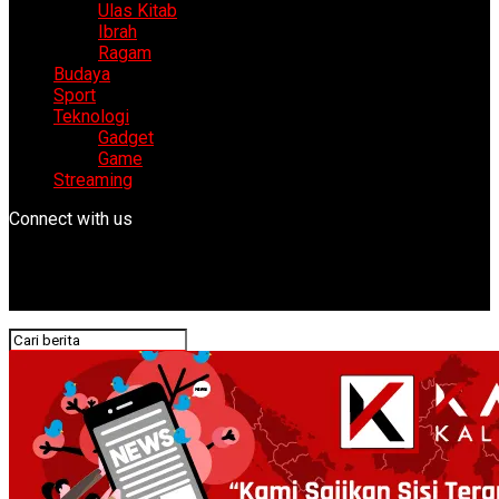
Ulas Kitab
Ibrah
Ragam
Budaya
Sport
Teknologi
Gadget
Game
Streaming
Connect with us