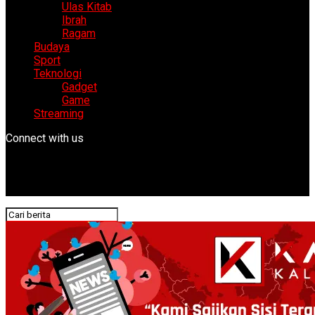
Ulas Kitab
Ibrah
Ragam
Budaya
Sport
Teknologi
Gadget
Game
Streaming
Connect with us