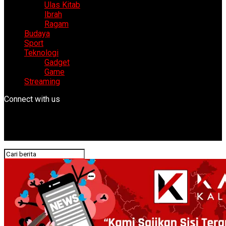
Ulas Kitab
Ibrah
Ragam
Budaya
Sport
Teknologi
Gadget
Game
Streaming
Connect with us