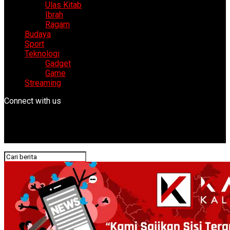
Ulas Kitab
Ibrah
Ragam
Budaya
Sport
Teknologi
Gadget
Game
Streaming
Connect with us