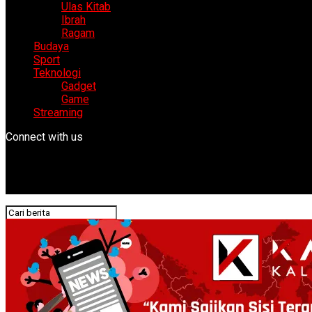
Ulas Kitab
Ibrah
Ragam
Budaya
Sport
Teknologi
Gadget
Game
Streaming
Connect with us