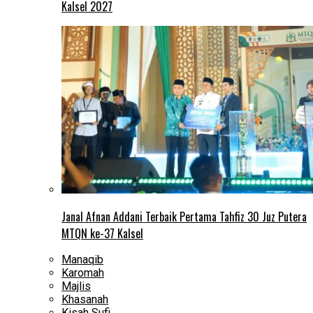
Kalsel 2027
Janal Afnan Addani Terbaik Pertama Tahfiz 30 Juz Putera
MTQN ke-37 Kalsel
Manaqib
Karomah
Majlis
Khasanah
Kisah Sufi