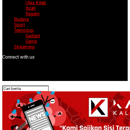
Ulas Kitab
Ibrah
Ragam
Budaya
Sport
Teknologi
Gadget
Game
Streaming
Connect with us