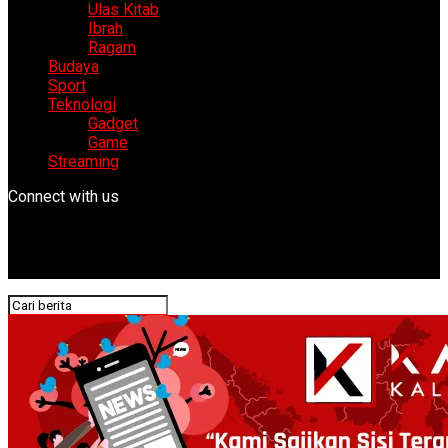
Ulas Kitab
Ibrah
Ragam
Budaya
Sport
Teknologi
Gadget
Game
Streaming
Connect with us