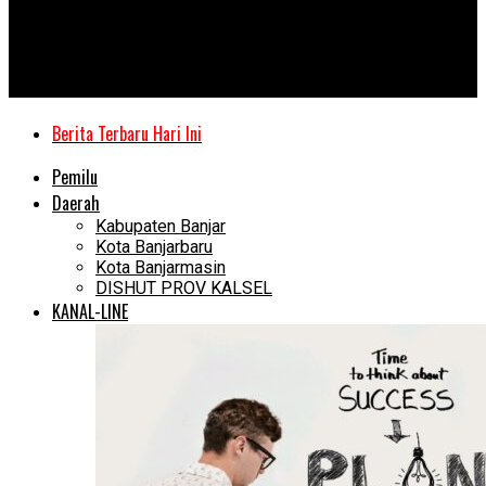
Kanal Kalimantan
Survei LSI: 56,9% Inginkan Petahana Aditya Kembali Wali Kota
Banjarbaru
Berita Terbaru Hari Ini
Pemilu
Daerah
Kabupaten Banjar
Kota Banjarbaru
Kota Banjarmasin
DISHUT PROV KALSEL
KANAL-LINE