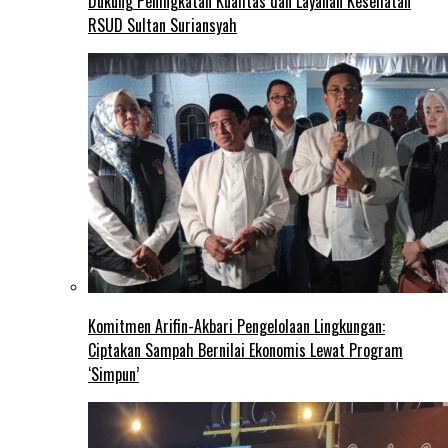
Dukung Peningkatan Kualitas dan Layanan Kesehatan
RSUD Sultan Suriansyah
Komitmen Arifin-Akbari Pengelolaan Lingkungan:
Ciptakan Sampah Bernilai Ekonomis Lewat Program
‘Simpun’