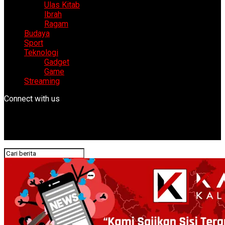
Ulas Kitab
Ibrah
Ragam
Budaya
Sport
Teknologi
Gadget
Game
Streaming
Connect with us