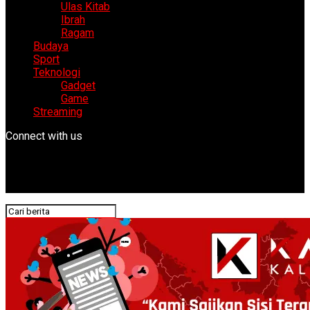
Ulas Kitab
Ibrah
Ragam
Budaya
Sport
Teknologi
Gadget
Game
Streaming
Connect with us