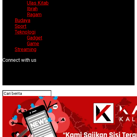
Ulas Kitab
Ibrah
Ragam
Budaya
Sport
Teknologi
Gadget
Game
Streaming
Connect with us