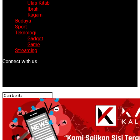
Ulas Kitab
Ibrah
Ragam
Budaya
Sport
Teknologi
Gadget
Game
Streaming
Connect with us