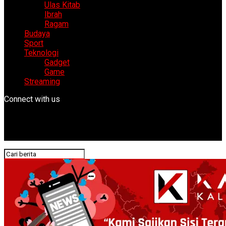
Ulas Kitab
Ibrah
Ragam
Budaya
Sport
Teknologi
Gadget
Game
Streaming
Connect with us