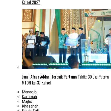
Kalsel 2027
Janal Afnan Addani Terbaik Pertama Tahfiz 30 Juz Putera
MTQN ke-37 Kalsel
Manaqib
Karomah
Majlis
Khasanah
Kisah Sufi