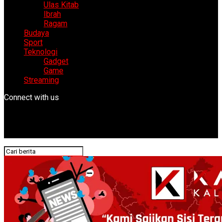
Ulas Kitab
Ibrah
Ragam
Budaya
Sport
Teknologi
Gadget
Game
Streaming
Connect with us