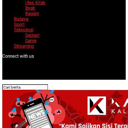
Ulas Kitab
Ibrah
Ragam
Budaya
Sport
Teknologi
Gadget
Game
Streaming
Connect with us