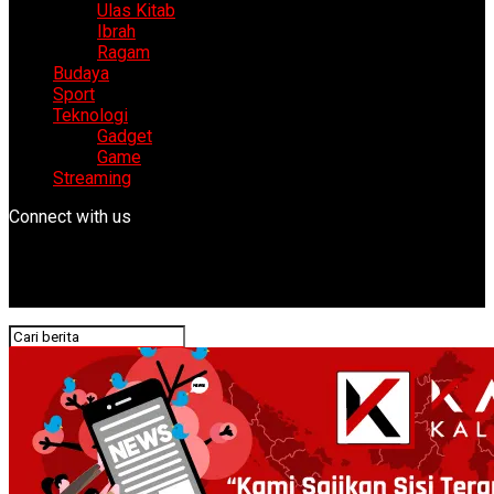
Ulas Kitab
Ibrah
Ragam
Budaya
Sport
Teknologi
Gadget
Game
Streaming
Connect with us