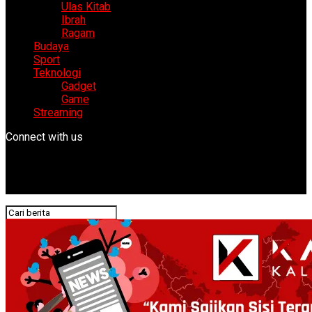
Ulas Kitab
Ibrah
Ragam
Budaya
Sport
Teknologi
Gadget
Game
Streaming
Connect with us