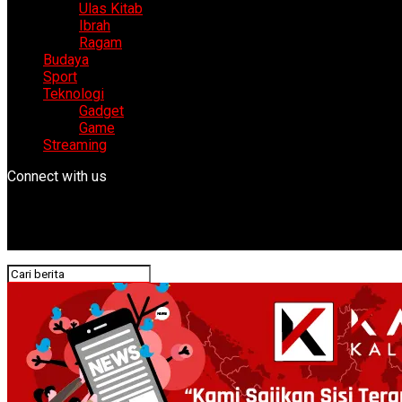
Ulas Kitab
Ibrah
Ragam
Budaya
Sport
Teknologi
Gadget
Game
Streaming
Connect with us