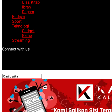
Ulas Kitab
Ibrah
Ragam
Budaya
Sport
Teknologi
Gadget
Game
Streaming
Connect with us