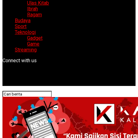
Ulas Kitab
Ibrah
Ragam
Budaya
Sport
Teknologi
Gadget
Game
Streaming
Connect with us