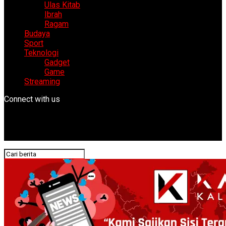
Ulas Kitab
Ibrah
Ragam
Budaya
Sport
Teknologi
Gadget
Game
Streaming
Connect with us