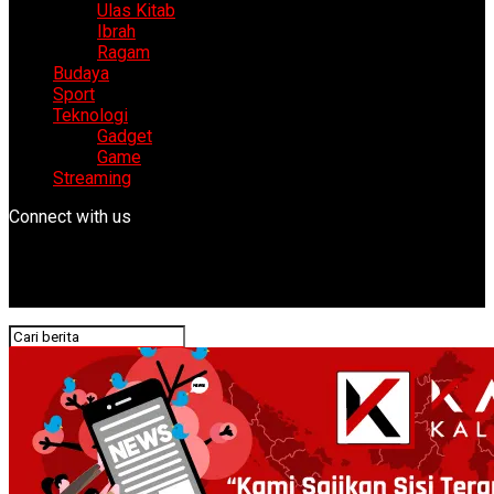
Ulas Kitab
Ibrah
Ragam
Budaya
Sport
Teknologi
Gadget
Game
Streaming
Connect with us