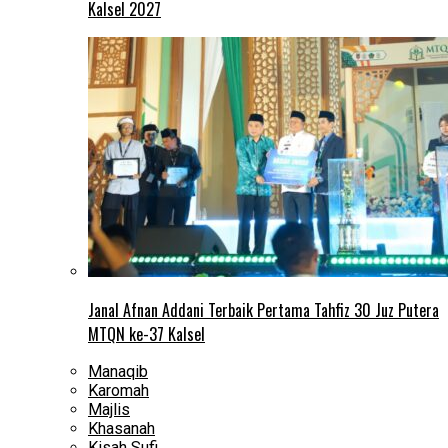
Kalsel 2027
Janal Afnan Addani Terbaik Pertama Tahfiz 30 Juz Putera
MTQN ke-37 Kalsel
Manaqib
Karomah
Majlis
Khasanah
Kisah Sufi