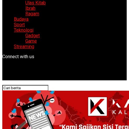
Ulas Kitab
Ibrah
Ragam
Budaya
Sport
Teknologi
Gadget
Game
Streaming
Connect with us