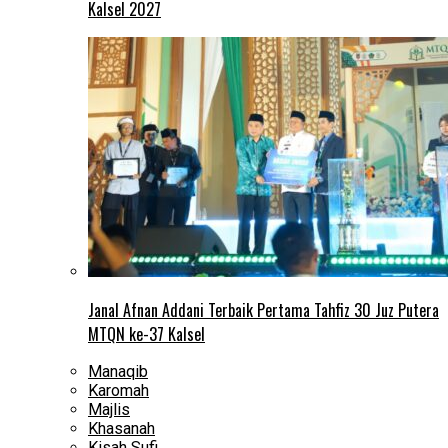
Kalsel 2027
Janal Afnan Addani Terbaik Pertama Tahfiz 30 Juz Putera
MTQN ke-37 Kalsel
Manaqib
Karomah
Majlis
Khasanah
Kisah Sufi