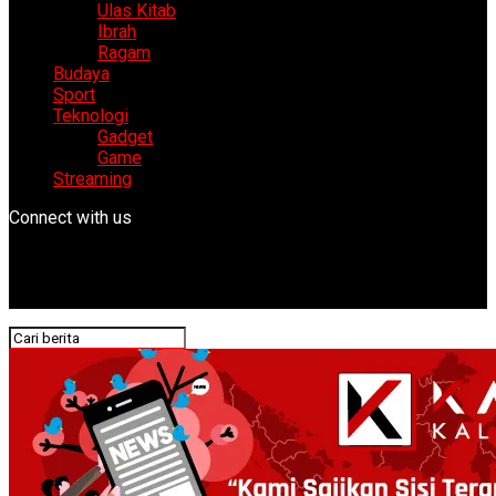
Ulas Kitab
Ibrah
Ragam
Budaya
Sport
Teknologi
Gadget
Game
Streaming
Connect with us