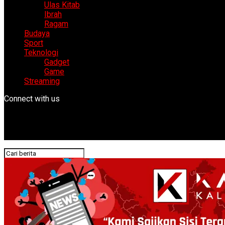
Ulas Kitab
Ibrah
Ragam
Budaya
Sport
Teknologi
Gadget
Game
Streaming
Connect with us