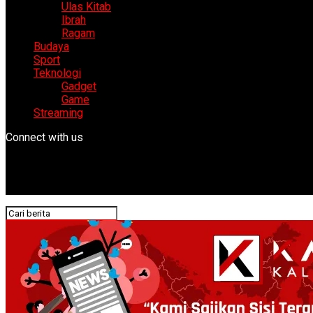
Ulas Kitab
Ibrah
Ragam
Budaya
Sport
Teknologi
Gadget
Game
Streaming
Connect with us