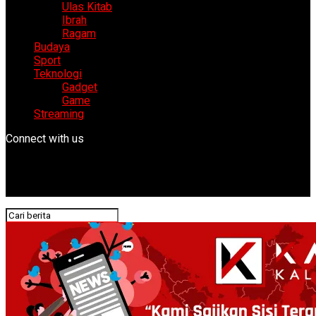
Ulas Kitab
Ibrah
Ragam
Budaya
Sport
Teknologi
Gadget
Game
Streaming
Connect with us