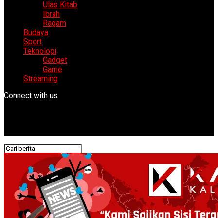
Ulas Kitab
Ibrah
Ragam
Budaya
Sport
Teknologi
Gadget
Game
Streaming
Connect with us