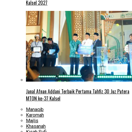
Kalsel 2027
Janal Afnan Addani Terbaik Pertama Tahfiz 30 Juz Putera
MTQN ke-37 Kalsel
Manaqib
Karomah
Majlis
Khasanah
Kisah Sufi