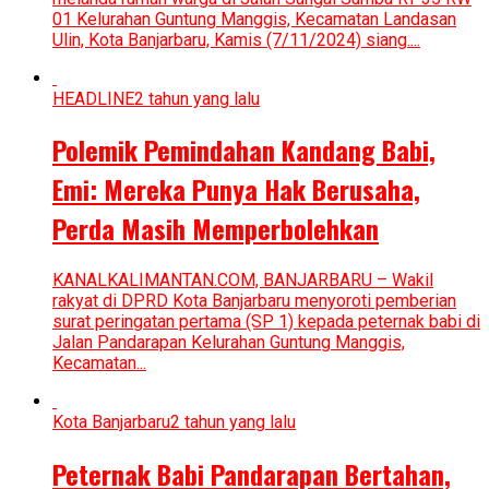
01 Kelurahan Guntung Manggis, Kecamatan Landasan
Ulin, Kota Banjarbaru, Kamis (7/11/2024) siang....
HEADLINE
2 tahun yang lalu
Polemik Pemindahan Kandang Babi,
Emi: Mereka Punya Hak Berusaha,
Perda Masih Memperbolehkan
KANALKALIMANTAN.COM, BANJARBARU – Wakil
rakyat di DPRD Kota Banjarbaru menyoroti pemberian
surat peringatan pertama (SP 1) kepada peternak babi di
Jalan Pandarapan Kelurahan Guntung Manggis,
Kecamatan...
Kota Banjarbaru
2 tahun yang lalu
Peternak Babi Pandarapan Bertahan,