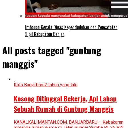
Imbauan Kepala Dinas Kependudukan dan Pencatatan
Sipil Kabupaten Banjar
All posts tagged "guntung
manggis"
Kota Banjarbaru
2 tahun yang lalu
Kosong Ditinggal Bekerja, Api Lahap
Sebuah Rumah di Guntung Manggis
KANALKALIMANTAN.COM, BANJARBARU – Kebakaran
melanda rumah warga di Jalan Sungai Sumba RT 35 RW