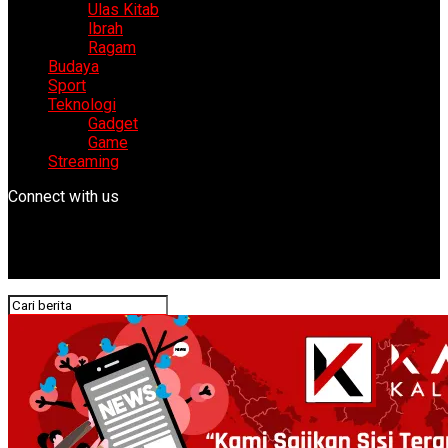
Ulas Kitab
Ibrah
Ragam
Budaya
Sport
Teknologi
Gadget
Game
Streaming
Connect with us