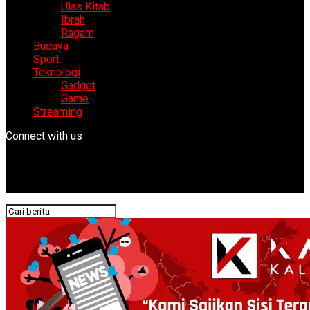
Ulas Kitab
Ibrah
Ragam
Budaya
Sport
Teknologi
Gadget
Game
Streaming
Connect with us