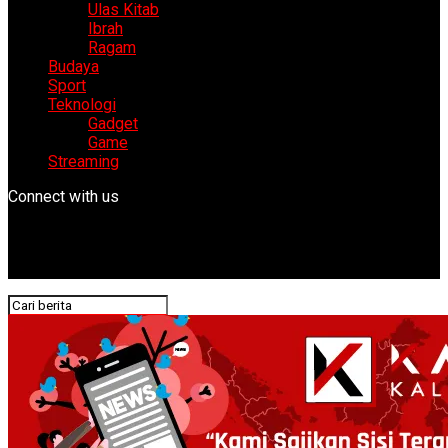
Ulas Kitab
Ibrah
Ragam
Budaya
Sport
Teknologi
Gadget
Game
Streaming
Connect with us