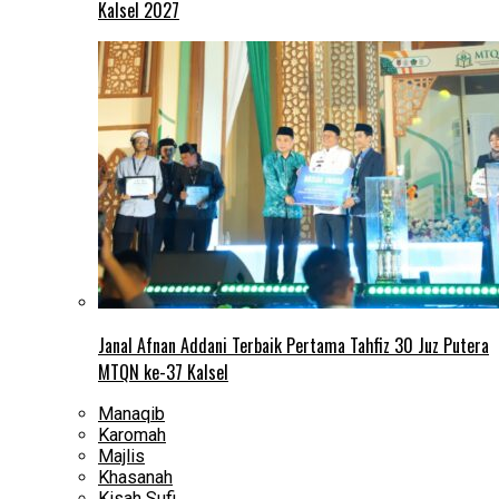
Kalsel 2027
Janal Afnan Addani Terbaik Pertama Tahfiz 30 Juz Putera
MTQN ke-37 Kalsel
Manaqib
Karomah
Majlis
Khasanah
Kisah Sufi