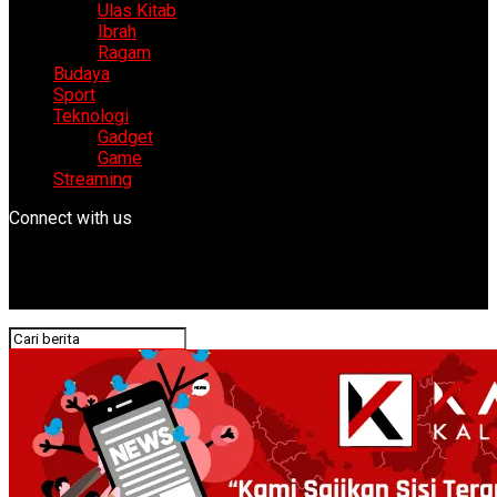
Ulas Kitab
Ibrah
Ragam
Budaya
Sport
Teknologi
Gadget
Game
Streaming
Connect with us