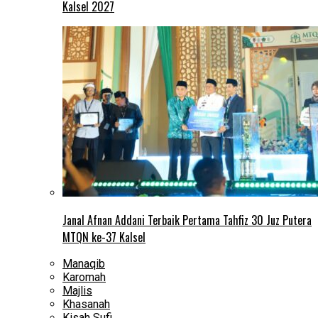
Kalsel 2027
Janal Afnan Addani Terbaik Pertama Tahfiz 30 Juz Putera
MTQN ke-37 Kalsel
Manaqib
Karomah
Majlis
Khasanah
Kisah Sufi