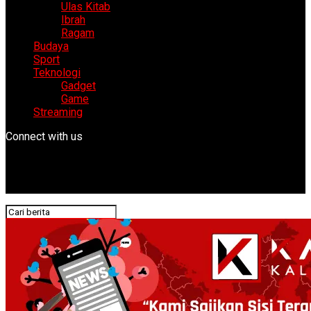
Ulas Kitab
Ibrah
Ragam
Budaya
Sport
Teknologi
Gadget
Game
Streaming
Connect with us