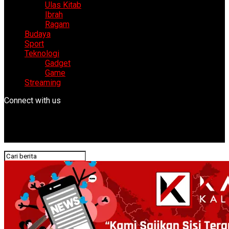
Ulas Kitab
Ibrah
Ragam
Budaya
Sport
Teknologi
Gadget
Game
Streaming
Connect with us