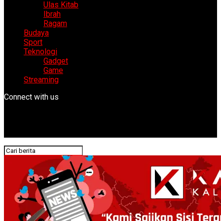
Ulas Kitab
Ibrah
Ragam
Budaya
Sport
Teknologi
Gadget
Game
Streaming
Connect with us