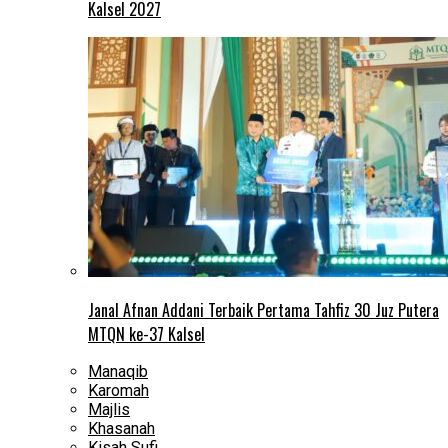
Kalsel 2027
Janal Afnan Addani Terbaik Pertama Tahfiz 30 Juz Putera
MTQN ke-37 Kalsel
Manaqib
Karomah
Majlis
Khasanah
Kisah Sufi