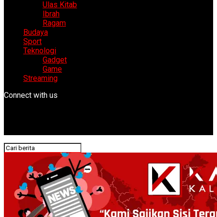
Ulas Kitab
Ibrah
Ragam
Budaya
Sport
Teknologi
Gadget
Game
Streaming
Connect with us