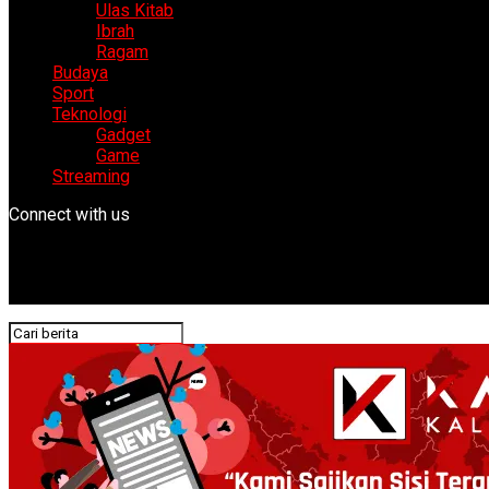
Ulas Kitab
Ibrah
Ragam
Budaya
Sport
Teknologi
Gadget
Game
Streaming
Connect with us