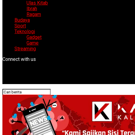
Ulas Kitab
Ibrah
Ragam
Budaya
Sport
Teknologi
Gadget
Game
Streaming
Connect with us