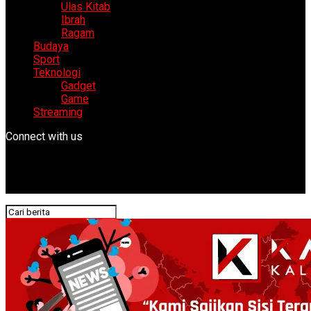
Ulas Kitab
Ibrah
Ragam
Budaya
Sport
Teknologi
Gadget
Game
Streaming
Connect with us