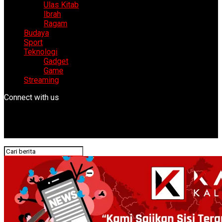
Ulas Kitab
Ibrah
Ragam
Budaya
Sport
Teknologi
Gadget
Game
Streaming
Connect with us