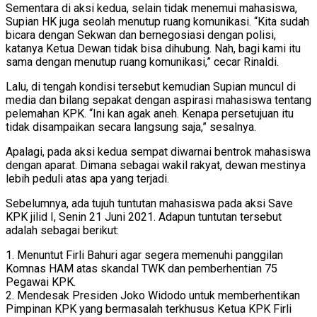
Sementara di aksi kedua, selain tidak menemui mahasiswa,
Supian HK juga seolah menutup ruang komunikasi. “Kita sudah
bicara dengan Sekwan dan bernegosiasi dengan polisi,
katanya Ketua Dewan tidak bisa dihubung. Nah, bagi kami itu
sama dengan menutup ruang komunikasi,” cecar Rinaldi.
Lalu, di tengah kondisi tersebut kemudian Supian muncul di
media dan bilang sepakat dengan aspirasi mahasiswa tentang
pelemahan KPK. “Ini kan agak aneh. Kenapa persetujuan itu
tidak disampaikan secara langsung saja,” sesalnya.
Apalagi, pada aksi kedua sempat diwarnai bentrok mahasiswa
dengan aparat. Dimana sebagai wakil rakyat, dewan mestinya
lebih peduli atas apa yang terjadi.
Sebelumnya, ada tujuh tuntutan mahasiswa pada aksi Save
KPK jilid I, Senin 21 Juni 2021. Adapun tuntutan tersebut
adalah sebagai berikut:
1. Menuntut Firli Bahuri agar segera memenuhi panggilan
Komnas HAM atas skandal TWK dan pemberhentian 75
Pegawai KPK.
2. Mendesak Presiden Joko Widodo untuk memberhentikan
Pimpinan KPK yang bermasalah terkhusus Ketua KPK Firli