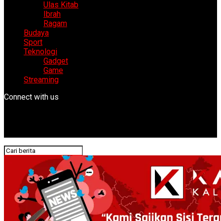
Ulas Kitab
Ibrah
Ragam
Budaya
Sport
Teknologi
Gadget
Game
Streaming
Connect with us