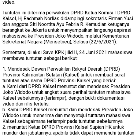
video.
Tuntutan ini diterima perwakilan DPRD Ketua Komisi I DPRD
Kalsel, Hj Rachmah Norlias didampingi sekretaris Firman Yusi
dan anggota Siti Noortita Ayu Febria R. Kemudian ketuganya
berangkat ke Jakarta untuk menyampaikan langsung aspirasi
mahasiswa ke Presiden Joko Widodo, melalui Kementerian
Sekreteriat Negara (Mensetneg), Selasa (22/6/2021).
Sementara, di aksi Save KPK jilid II, 24 Juni 2021 mahasiswa
membawa tuntutan sebagai berikut:
1. Mendesak Dewan Perwakilan Rakyat Daerah (DPRD)
Provinsi Kalimantan Selatan (Kalsel) untuk membuat surat
tuntutan atas nama DPRD Provinsi Kalsel yang berisi:
a. Kami dari DPRD Kalsel menuntut dan mendesak Presiden
Joko Widodo untuk angkat suara perihal tuntutan mahasiswa
Kalsel sebelumnya (terlampir), dengan bukti dokumentasi
video dan rilis tertulis;
b. Kami DPRD Kalsel menuntut dan mendesak Presiden Joko
Widodo untuk menerima dan menyetujui tuntutan mahasiswa
Kalsel sebagaimana terlampir pada tuntutan sebelumnya.
2. menuntut Ketua DPRD Provinsi Kalsel Supian HK untuk
mundur dari jabatannya, apabila tidak dapat memenuhi tuntutan