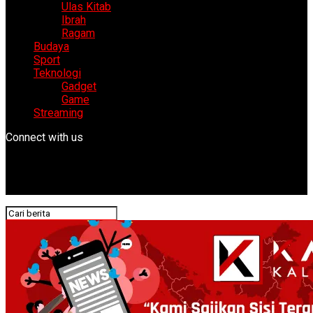
Ulas Kitab
Ibrah
Ragam
Budaya
Sport
Teknologi
Gadget
Game
Streaming
Connect with us