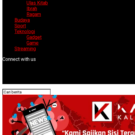
Ulas Kitab
Ibrah
Ragam
Budaya
Sport
Teknologi
Gadget
Game
Streaming
Connect with us