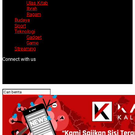
Ulas Kitab
Ibrah
Ragam
Budaya
Sport
Teknologi
Gadget
Game
Streaming
Connect with us