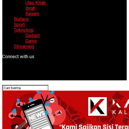
Ulas Kitab
Ibrah
Ragam
Budaya
Sport
Teknologi
Gadget
Game
Streaming
Connect with us