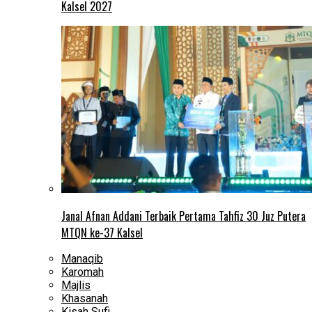
Kalsel 2027
Janal Afnan Addani Terbaik Pertama Tahfiz 30 Juz Putera
MTQN ke-37 Kalsel
Manaqib
Karomah
Majlis
Khasanah
Kisah Sufi